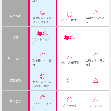
込！
◎
△
〇
発送方法
発送は自宅又は
店舗まで持ち込
自分で手配する
コンビニで！
み
無料
無料
-
送料
1点からでもO
K！
◎
◎
△
査定スピード
到着後、すぐ審
店頭でその場で
査定に約1週間
査
査定
◎
〇
△
査定金額
業界トップレベ
ルの高価買取
◎
〇
△
買取品目
カメラ・ヘッド
カメラのみ
カメラのみ
ホン