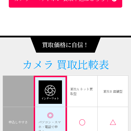
買取価格に自信！
カメラ
買取比較表
某社A ネット買
某社B 店舗型
取型
◎
〇
△
申込しやすさ
パソコン・スマ
ホ・電話で申