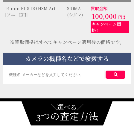
14 mm F1.8 DG HSM Art
SIGMA
買取金額
[ソニーE用]
(シグマ)
100,000
円‼
キャンペーン価
格！
※買取価格はすべてキャンペーン適用後の価格です。
カメラの機種名などで検索する
＼選べる／
3つの査定方法