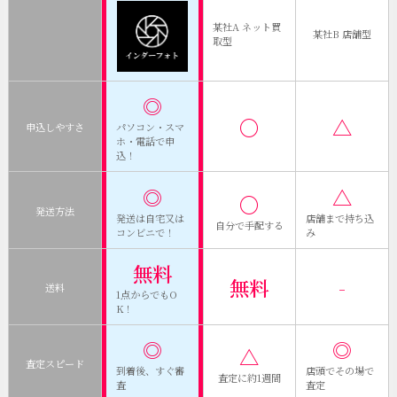
某社A ネット買
某社B 店舗型
取型
◎
〇
△
申込しやすさ
パソコン・スマ
ホ・電話で申
込！
◎
△
〇
発送方法
発送は自宅又は
店舗まで持ち込
自分で手配する
コンビニで！
み
無料
無料
-
送料
1点からでもO
K！
◎
◎
△
査定スピード
到着後、すぐ審
店頭でその場で
査定に約1週間
査
査定