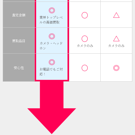
◎
〇
△
査定金額
業界トップレベ
ルの高価買取
◎
〇
△
買取品目
カメラ・ヘッド
カメラのみ
カメラのみ
ホン
◎
〇
◎
安心性
お電話でもご対
応！