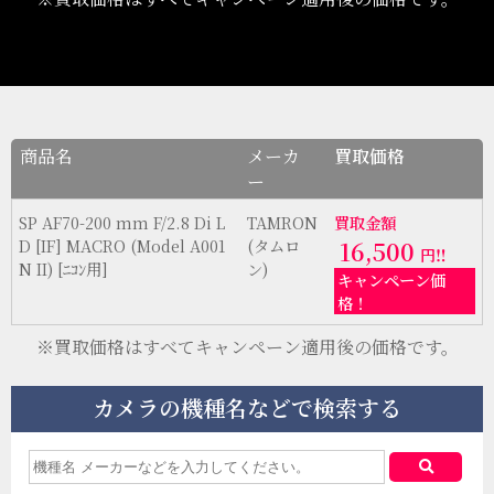
商品名
メーカ
買取価格
ー
SP AF70-200 mm F/2.8 Di L
TAMRON
買取金額
D [IF] MACRO (Model A001
(タムロ
16,500
円‼
N II) [ﾆｺﾝ用]
ン)
キャンペーン価
格！
※買取価格はすべてキャンペーン適用後の価格です。
カメラの機種名などで検索する