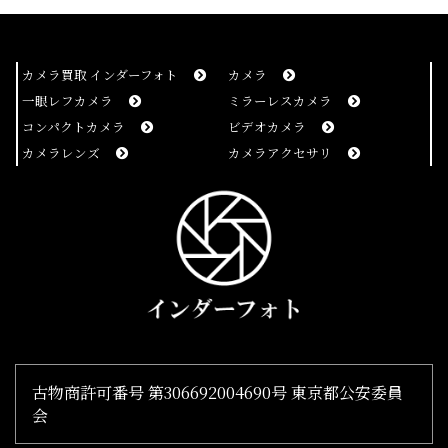
査定の内訳が明確
カメラ買取 インダーフォト
カメラ
30代
男性
2021/07/31 10:14:42
一眼レフカメラ
ミラーレスカメラ
コンパクトカメラ
ビデオカメラ
査定の内訳が明確で、回答までのリードタイムが短くとても良
カメラレンズ
カメラアクセサリ
かった。
金額も十分満足
50代
男性
2021/07/30 09:10:31
金額も十分満足ですが、なにより商品到着後の対応が速く、と
ても安心感があります。
古物商許可番号 第306692004690号 東京都公安委員
会