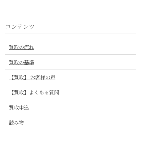
思える買取り対応でした。
コンテンツ
とても助かりました！
買取の流れ
30代
男性
2021/08/05 11:30:29
梱包や発送までの順序もわかりやすく、とても助かりました！
買取の基準
査定も思っていたよりかなり早く、びっくりしました。
【買取】 お客様の声
【買取】よくある質問
感謝しています
買取申込
50代
男性
2021/08/02 12:10:05
いつも大手買取業者に持ち込んでガラクタ同様の値段で買い取
読み物
られていたが、 高い査定を付けてもらい感謝しています。