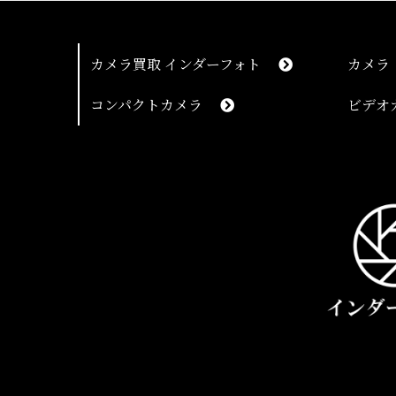
た。
カメラ買取 インダーフォト
カメラ
コンパクトカメラ
ビデオ
50代
男
いつも
ます。
30代
男