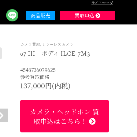
サイトマップ
レンズ
アクセサリ
商品販売
買取申込
カメラ買取/ミラーレスカメラ
α7 III ボディ ILCE-7M3
4548736079625
参考買取価格
137,000円(内税)
カメラ・ヘッドホン 買
取申込はこちら！