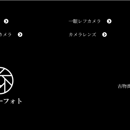
一眼レフカメラ
カメラ
カメラレンズ
感謝しています
性
大手買取業者に持ち込んでガラクタ同様の値段で買い取られて
古物商
査定の内訳が明確
性