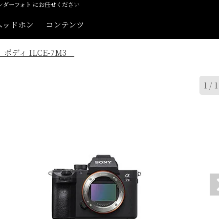
らインダーフォト にお任せください
カメラ
コンパクトカメラ
ビデオカメラ
ヘッドホン
コンテンツ
II ボディ ILCE-7M3
1
/
1