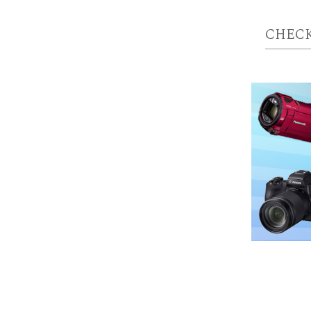
CHECK
30代
男
査定後
用した
30代
男
梱包や