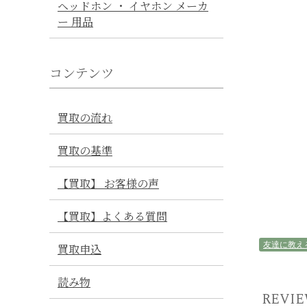
ヘッドホン ・ イヤホン メーカ
ー 用品
コンテンツ
買取の流れ
買取の基準
【買取】 お客様の声
【買取】よくある質問
友達に教え
買取申込
読み物
REVI