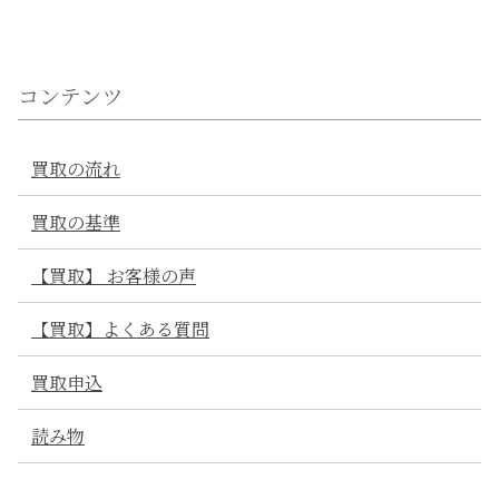
査定後の質問にも迅速かつ丁寧に答えていただき、大
変感謝しております。 メールの雰囲気も感じが良
く、また利用したいと思える買取り対応でした。
コンテンツ
買取の流れ
とても助かりました！
買取の基準
30代
男性
2021/08/05 11:30:29
【買取】 お客様の声
梱包や発送までの順序もわかりやすく、とても助かり
【買取】よくある質問
ました！ 査定も思っていたよりかなり早く、びっく
りしました。
買取申込
読み物