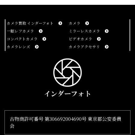
感謝しています
50代
男性
2021/08/02 12:10:05
カメラ買取 インダーフォト
カメラ
いつも大手買取業者に持ち込んでガラクタ同様の値段
一眼レフカメラ
ミラーレスカメラ
で買い取られていたが、 高い査定を付けてもらい感
コンパクトカメラ
ビデオカメラ
謝しています。
カメラレンズ
カメラアクセサリ
査定の内訳が明確
30代
男性
2021/07/31 10:14:42
査定の内訳が明確で、回答までのリードタイムが短く
とても良かった。
古物商許可番号 第306692004690号 東京都公安委員
会